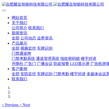
网站首页
关于我们
公司简介
联系我们
新闻资讯
全部
公司动态
业界资讯
产品展示
全部
视频监控
车牌识别
门禁通道闸
门禁考勤系统
通道管理系统
指纹密码锁
楼宇对讲
升降柱 广告门
广播会议
防盗报警
LED显示屏
广告机拼
客户案例
全部
安防监控
车牌识别
门禁考勤
楼宇对讲
多媒体会议
联系我们
<
Previous
>
Next