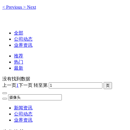
<
Previous
>
Next
全部
公司动态
业界资讯
推荐
热门
最新
没有找到数据
上一页
1
下一页
转至第
新闻资讯
公司动态
业界资讯