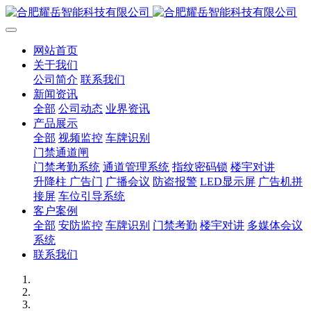
网站首页
关于我们
公司简介
联系我们
新闻资讯
全部
公司动态
业界资讯
产品展示
全部
视频监控
车牌识别
门禁通道闸
门禁考勤系统
通道管理系统
指纹密码锁
楼宇对讲
升降柱 广告门
广播会议
防盗报警
LED显示屏
广告机拼
接屏
车位引导系统
客户案例
全部
安防监控
车牌识别
门禁考勤
楼宇对讲
多媒体会议
系统
联系我们