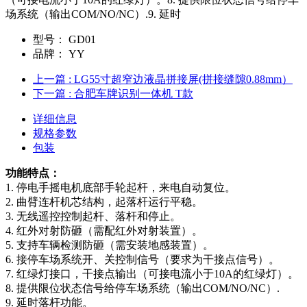
场系统（输出COM/NO/NC）.9. 延时
型号：
GD01
品牌：
YY
上一篇
: LG55寸超窄边液晶拼接屏(拼接缝隙0.88mm）
下一篇
: 合肥车牌识别一体机 T款
详细信息
规格参数
包装
功能特点：
1. 停电手摇电机底部手轮起杆，来电自动复位。
2. 曲臂连杆机芯结构，起落杆运行平稳。
3. 无线遥控控制起杆、落杆和停止。
4. 红外对射防砸（需配红外对射装置）。
5. 支持车辆检测防砸（需安装地感装置）。
6. 接停车场系统开、关控制信号（要求为干接点信号）。
7. 红绿灯接口，干接点输出（可接电流小于10A的红绿灯）。
8. 提供限位状态信号给停车场系统（输出COM/NO/NC）.
9. 延时落杆功能。