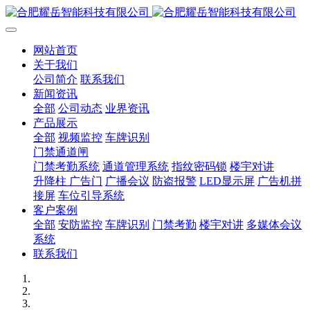
网站首页
关于我们
公司简介
联系我们
新闻资讯
全部
公司动态
业界资讯
产品展示
全部
视频监控
车牌识别
门禁通道闸
门禁考勤系统
通道管理系统
指纹密码锁
楼宇对讲
升降柱 广告门
广播会议
防盗报警
LED显示屏
广告机拼
接屏
车位引导系统
客户案例
全部
安防监控
车牌识别
门禁考勤
楼宇对讲
多媒体会议
系统
联系我们