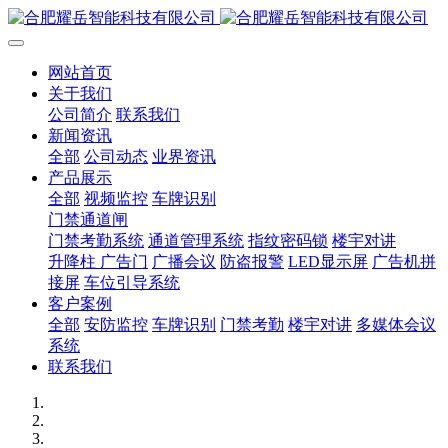
网站首页
关于我们
公司简介
联系我们
新闻资讯
全部
公司动态
业界资讯
产品展示
全部
视频监控
车牌识别
门禁通道闸
门禁考勤系统
通道管理系统
指纹密码锁
楼宇对讲
升降柱 广告门
广播会议
防盗报警
LED显示屏
广告机拼
接屏
车位引导系统
客户案例
全部
安防监控
车牌识别
门禁考勤
楼宇对讲
多媒体会议
系统
联系我们