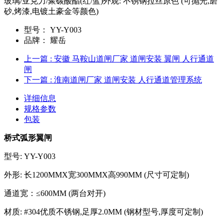
玻璃/亚克力/聚碳酸酯(红/蓝)外观: 不锈钢拉丝原色 (可抛光,磨
砂,烤漆,电镀土豪金等颜色)
型号：
YY-Y003
品牌：
耀岳
上一篇
: 安徽 马鞍山道闸厂家 道闸安装 翼闸 人行通道
闸
下一篇
: 淮南道闸厂家 道闸安装 人行通道管理系统
详细信息
规格参数
包装
桥式弧形翼闸
型号: YY-Y003
外形: 长1200MMX宽300MMX高990MM (尺寸可定制)
通道宽：≤600MM (两台对开)
材质: #304优质不锈钢,足厚2.0MM (钢材型号,厚度可定制)