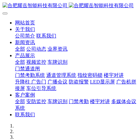
网站首页
关于我们
公司简介
联系我们
新闻资讯
全部
公司动态
业界资讯
产品展示
全部
视频监控
车牌识别
门禁通道闸
门禁考勤系统
通道管理系统
指纹密码锁
楼宇对讲
升降柱 广告门
广播会议
防盗报警
LED显示屏
广告机拼
接屏
车位引导系统
客户案例
全部
安防监控
车牌识别
门禁考勤
楼宇对讲
多媒体会议
系统
联系我们