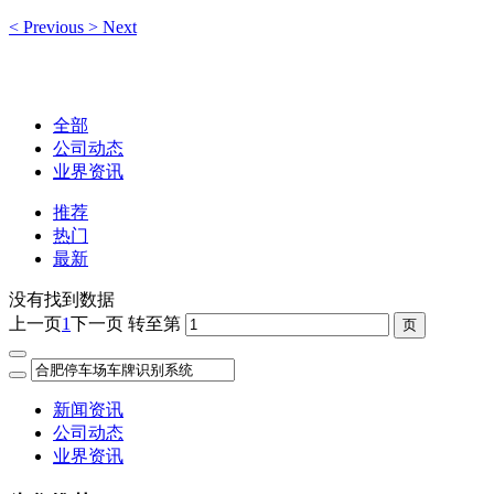
<
Previous
>
Next
全部
公司动态
业界资讯
推荐
热门
最新
没有找到数据
上一页
1
下一页
转至第
新闻资讯
公司动态
业界资讯