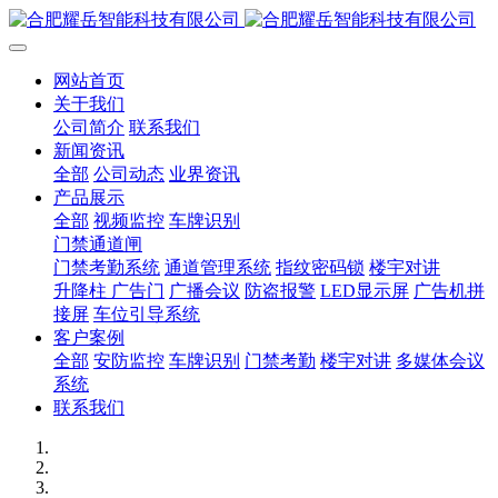
网站首页
关于我们
公司简介
联系我们
新闻资讯
全部
公司动态
业界资讯
产品展示
全部
视频监控
车牌识别
门禁通道闸
门禁考勤系统
通道管理系统
指纹密码锁
楼宇对讲
升降柱 广告门
广播会议
防盗报警
LED显示屏
广告机拼
接屏
车位引导系统
客户案例
全部
安防监控
车牌识别
门禁考勤
楼宇对讲
多媒体会议
系统
联系我们