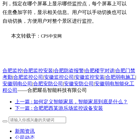
列，指定在哪个屏幕上显示哪些监控点，每个屏幕上可以
任意叠加字符，显示相关信息。用户可以手动切换也可以
自动切换，方便用户对整个景区进行监控。
本文转载于：
CPS中安网
合肥监控
|
合肥监控安装
|
合肥防盗报警
|
合肥楼宇对讲
|
合肥门禁
考勤
|
合肥监控公司
|
安徽监控公司
|
安徽监控安装
|
合肥弱电施工
|
安徽弱电公司
|
合肥安防公司
|
安徽安防公司
|
安徽弱电智能化工
程公司
——合肥耀岳智能科技有限公司
上一篇
: 如何定义智能家居，智能家居到底是什么？
下一篇
: 合肥肥西某游乐场监控设备安装
新闻资讯
公司动态