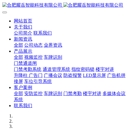
网站首页
关于我们
公司简介
联系我们
新闻资讯
全部
公司动态
业界资讯
产品展示
全部
视频监控
车牌识别
门禁通道闸
门禁考勤系统
通道管理系统
指纹密码锁
楼宇对讲
升降柱 广告门
广播会议
防盗报警
LED显示屏
广告机拼
接屏
车位引导系统
客户案例
全部
安防监控
车牌识别
门禁考勤
楼宇对讲
多媒体会议
系统
联系我们