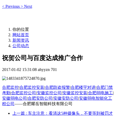
<
Previous
>
Next
你的位置
网站首页
新闻资讯
公司动态
祝贺公司与百度达成推广合作
2017-01-02 15:31:08
ahyyzn
701
合肥监控
|
合肥监控安装
|
合肥防盗报警
|
合肥楼宇对讲
|
合肥门禁
考勤
|
合肥监控公司
|
安徽监控公司
|
安徽监控安装
|
合肥弱电施工
|
安徽弱电公司
|
合肥安防公司
|
安徽安防公司
|
安徽弱电智能化工
程公司
——合肥耀岳智能科技有限公司
上一篇
: 车主注意：看清这5种摄像头，不要等到被罚才