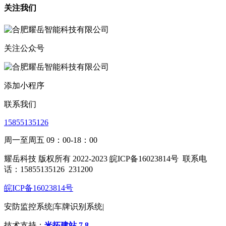
关注我们
关注公众号
添加小程序
联系我们
15855135126
周一至周五 09：00-18：00
耀岳科技 版权所有 2022-2023 皖ICP备16023814号
联系电
话：15855135126
231200
皖ICP备16023814号
安防监控系统|车牌识别系统|
技术支持：
米拓建站 7.8