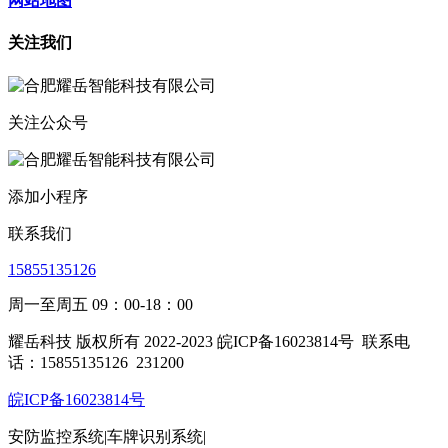
网站地图
关注我们
关注公众号
添加小程序
联系我们
15855135126
周一至周五 09：00-18：00
耀岳科技 版权所有 2022-2023 皖ICP备16023814号
联系电
话：15855135126
231200
皖ICP备16023814号
安防监控系统|车牌识别系统|