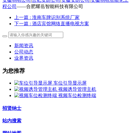
安徽弱电公司
|
合肥安防公司
|
安徽安防公司
|
安徽弱电智能化工
程公司
——合肥耀岳智能科技有限公司
上一篇
: 淮南车牌识别系统厂家
下一篇
: 酒店宾馆网络直播电视方案
新闻资讯
公司动态
业界资讯
为您推荐
车位引导显示屏
视频诱导管理主机
视频车位检测终端
招贤纳士
站内搜索