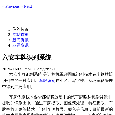
<
Previous
>
Next
你的位置
网站首页
新闻资讯
业界资讯
六安车牌识别系统
2019-09-03 12:24:36
ahyyzn
980
六安车牌识别系统 是计算机视频图像识别技术在车辆牌照
识别中的一种应用。
车牌识别
在小区、写字楼、商场车辆管理
中得到广泛应用。
车牌识别技术要求能够将运动中的汽车牌照从复杂背景中
提取并识别出来，通过车牌提取、图像预处理、特征提取、车
牌字符识别等技术，识别车辆牌号、颜色等信息，目前最新的