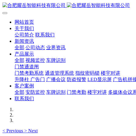
网站首页
关于我们
公司简介
联系我们
新闻资讯
全部
公司动态
业界资讯
产品展示
全部
视频监控
车牌识别
门禁通道闸
门禁考勤系统
通道管理系统
指纹密码锁
楼宇对讲
升降柱 广告门
广播会议
防盗报警
LED显示屏
广告机拼
客户案例
全部
安防监控
车牌识别
门禁考勤
楼宇对讲
多媒体会议
联系我们
<
Previous
>
Next